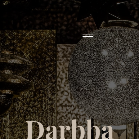
D
a
r
b
b
a