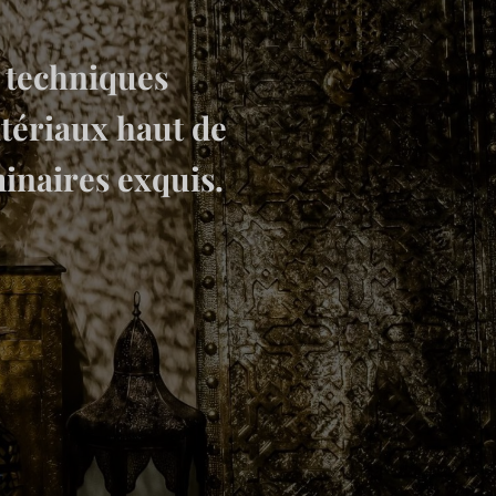
t techniques
atériaux haut de
inaires exquis.